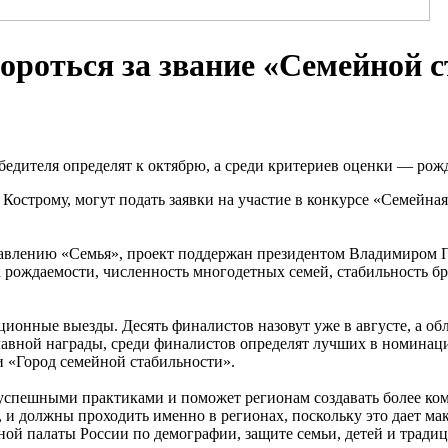
роться за звание «Семейной 
обедителя определят к октябрю, а среди критериев оценки — ро
 Кострому, могут подать заявки на участие в конкурсе «Семейн
равлению «Семья», проект поддержан президентом Владимиром
 рождаемости, численность многодетных семей, стабильность б
онные выезды. Десять финалистов назовут уже в августе, а обл
главной награды, среди финалистов определят лучших в номинац
и «Город семейной стабильности».
успешными практиками и поможет регионам создавать более ком
 и должны проходить именно в регионах, поскольку это дает м
ой палаты России по демографии, защите семьи, детей и тради