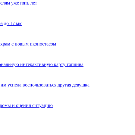
елям уже пять лет
а до 17 м/с
храм с новым иконостасом
ональную интерактивную карту топлива
им успела воспользоваться другая девушка
тромы и оценил ситуацию