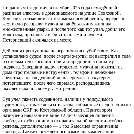
По данным следствия, в октябре 2025 года осуждённый
распивал алкоголь в доме знакомого на улице Совхозной.
Конфликт, начавшийся с взаимных оскорблений, перерос в
жестокую расправу: мужчина нанёс хозяину жилища
множественные удары, а после того как тот упал, добил его
молотком, продолжая избивать ногами и руками.
Потерпевший скончался на месте.
Действия преступника не ограничились убийством. Как
установлено судом, после смерти жертвы он выстрелил в тело
из пневматического пистолета и предпринял попытку
поджога. Завершив надругательство, мужчина похитил из
дома строительные инструменты, телефон и денежные
средства, а на следующий день вернулся за скутером
потерпевшего, после чего скрылся, распорядившись
имуществом по своему усмотрению.
Суд учел тяжесть содеянного, наличие у подсудимого
судимости, а также доказательства, собранные следственными
органами СКР по Костромской области. Приговором
назначено наказание в виде 12 лет 6 месяцев лишения
свободы с отбыванием в исправительной колонии особого
режима, дополнительно — 1 год 6 месяцев ограничения
свободы. Также с осужденного взыскана компенсация