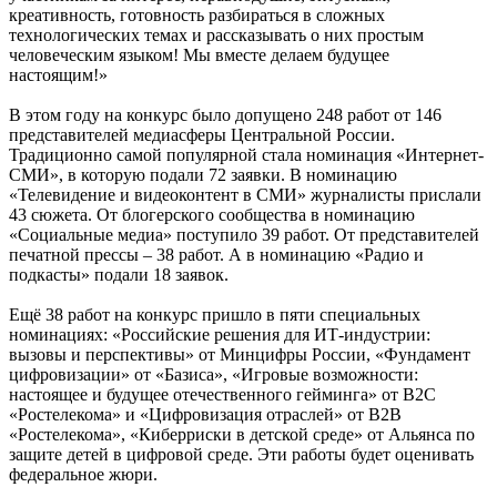
креативность, готовность разбираться в сложных
технологических темах и рассказывать о них простым
человеческим языком! Мы вместе делаем будущее
настоящим!»
В этом году на конкурс было допущено 248 работ от 146
представителей медиасферы Центральной России.
Традиционно самой популярной стала номинация «Интернет-
СМИ», в которую подали 72 заявки. В номинацию
«Телевидение и видеоконтент в СМИ» журналисты прислали
43 сюжета. От блогерского сообщества в номинацию
«Социальные медиа» поступило 39 работ. От представителей
печатной прессы – 38 работ. А в номинацию «Радио и
подкасты» подали 18 заявок.
Ещё 38 работ на конкурс пришло в пяти специальных
номинациях: «Российские решения для ИТ-индустрии:
вызовы и перспективы» от Минцифры России, «Фундамент
цифровизации» от «Базиса», «Игровые возможности:
настоящее и будущее отечественного гейминга» от В2С
«Ростелекома» и «Цифровизация отраслей» от В2В
«Ростелекома», «Киберриски в детской среде» от Альянса по
защите детей в цифровой среде. Эти работы будет оценивать
федеральное жюри.