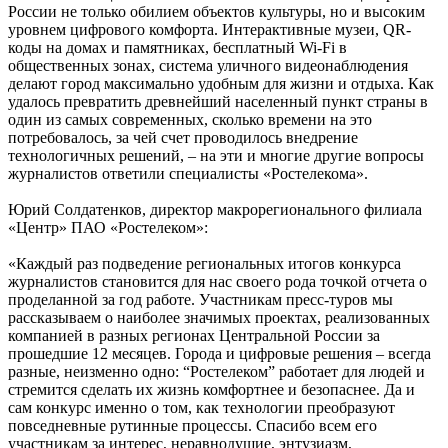
России не только обилием объектов культуры, но и высоким
уровнем цифрового комфорта. Интерактивные музеи, QR-
коды на домах и памятниках, бесплатный Wi-Fi в
общественных зонах, система уличного видеонаблюдения
делают город максимально удобным для жизни и отдыха. Как
удалось превратить древнейший населенный пункт страны в
один из самых современных, сколько времени на это
потребовалось, за чей счет проводилось внедрение
технологичных решений, – на эти и многие другие вопросы
журналистов ответили специалисты «Ростелекома».
Юрий Солдатенков, директор макрорегионального филиала
«Центр» ПАО «Ростелеком»:
«Каждый раз подведение региональных итогов конкурса
журналистов становится для нас своего рода точкой отчета о
проделанной за год работе. Участникам пресс-туров мы
рассказываем о наиболее значимых проектах, реализованных
компанией в разных регионах Центральной России за
прошедшие 12 месяцев. Города и цифровые решения – всегда
разные, неизменно одно: “Ростелеком” работает для людей и
стремится сделать их жизнь комфортнее и безопаснее. Да и
сам конкурс именно о том, как технологии преобразуют
повседневные рутинные процессы. Спасибо всем его
участникам за интерес, неравнодушие, энтузиазм,