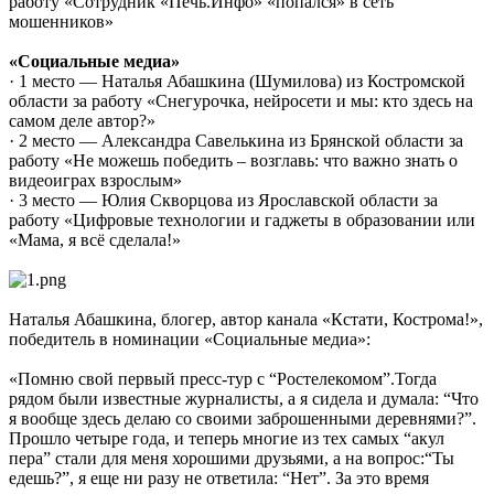
работу «Сотрудник «Печь.Инфо» «попался» в сеть
мошенников»
«Социальные медиа»
· 1 место — Наталья Абашкина (Шумилова) из Костромской
области за работу «Снегурочка, нейросети и мы: кто здесь на
самом деле автор?»
· 2 место — Александра Савелькина из Брянской области за
работу «Не можешь победить – возглавь: что важно знать о
видеоиграх взрослым»
· 3 место — Юлия Скворцова из Ярославской области за
работу «Цифровые технологии и гаджеты в образовании или
«Мама, я всё сделала!»
Наталья Абашкина, блогер, автор канала «Кстати, Кострома!»,
победитель в номинации «Социальные медиа»:
«Помню свой первый пресс-тур с “Ростелекомом”.Тогда
рядом были известные журналисты, а я сидела и думала: “Что
я вообще здесь делаю со своими заброшенными деревнями?”.
Прошло четыре года, и теперь многие из тех самых “акул
пера” стали для меня хорошими друзьями, а на вопрос:“Ты
едешь?”, я еще ни разу не ответила: “Нет”. За это время