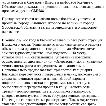
журналистов и блогеров «Вместе в цифровое будущее».
Объявлению результатов предшествовала насыщенная деловая
программа, узнал СМИ44.
Прежде всего гости ознакомились с богатым купеческим
прошлым города Рыбинска, второго по величине города
Ярославской области, а затем перенеслись в его цифровое
настоящее.
В конце 2025-го года в Рыбинске завершилась реконструкция
Волжского моста. Финальным этапом капитального ремонта
объекта стала организация специалистами «Ростелекома»
архитектурно-художественной подсветки. На мосту
установили 1 700 светильников, управление которыми
осуществляется дистанционно. «Операторы» могут удаленно
менять цвета, ритм и очередность зажигания ламп.
Первоначально предполагалось три световых сценария.
Благодаря первому мост превращался в чайку, поскольку его
своды напоминают крылья птицы. Второй вариант
подсветки – еловая ветка с игрушками, так как запуск
обновленной переправы прошел в канун Нового года.
Третий – воспроизводит цвета российского триколора,
которые используются в честь государственных праздников.
Но сегодня световая схема расширилась. Так, в марте мост
стал главным действующим лицом гендер-пати: его ярко-