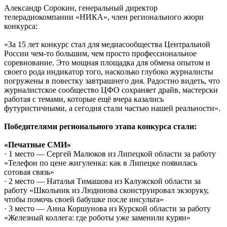
Александр Сорокин, генеральный директор
телерадиокомпании «НИКА», член регионального жюри
конкурса:
«За 15 лет конкурс стал для медиасообщества Центральной
России чем-то большим, чем просто профессиональное
соревнование. Это мощная площадка для обмена опытом и
своего рода индикатор того, насколько глубоко журналисты
погружены в повестку завтрашнего дня. Радостно видеть, что
журналистское сообщество ЦФО сохраняет драйв, мастерски
работая с темами, которые ещё вчера казались
футуристичными, а сегодня стали частью нашей реальности».
Победителями регионального этапа конкурса стали:
«Печатные СМИ»
· 1 место — Сергей Малюков из Липецкой области за работу
«Телефон по цене жигуленка: как в Липецке появилась
сотовая связь»
· 2 место — Наталья Тимашова из Калужской области за
работу «Школьник из Людинова сконструировал экзоруку,
чтобы помочь своей бабушке после инсульта»
· 3 место — Анна Коршунова из Курской области за работу
«Железный коллега: где роботы уже заменили курян»