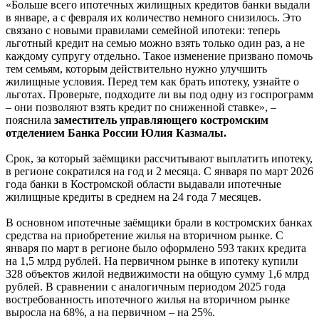
«Больше всего ипотечных жилищных кредитов банки выдали
в январе, а с февраля их количество немного снизилось. Это
связано с новыми правилами семейной ипотеки: теперь
льготный кредит на семью можно взять только один раз, а не
каждому супругу отдельно. Такое изменение призвано помочь
тем семьям, которым действительно нужно улучшить
жилищные условия. Перед тем как брать ипотеку, узнайте о
льготах. Проверьте, подходите ли вы под одну из госпрограмм
– они позволяют взять кредит по сниженной ставке», –
пояснила
заместитель управляющего костромским
отделением Банка России Юлия Казмалы.
Срок, за который заёмщики рассчитывают выплатить ипотеку,
в регионе сократился на год и 2 месяца. С января по март 2026
года банки в Костромской области выдавали ипотечные
жилищные кредиты в среднем на 24 года 7 месяцев.
В основном ипотечные заёмщики брали в костромских банках
средства на приобретение жилья на вторичном рынке. С
января по март в регионе было оформлено 593 таких кредита
на 1,5 млрд рублей. На первичном рынке в ипотеку купили
328 объектов жилой недвижимости на общую сумму 1,6 млрд
рублей. В сравнении с аналогичным периодом 2025 года
востребованность ипотечного жилья на вторичном рынке
выросла на 68%, а на первичном – на 25%.