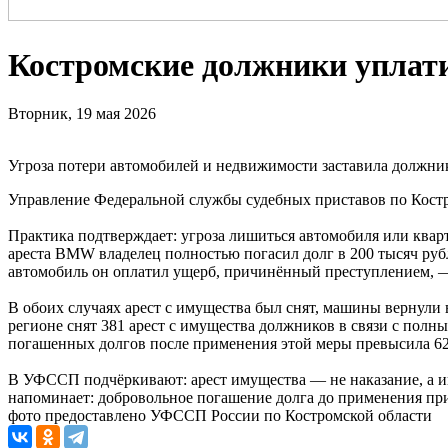
Костромские должники уплати
Вторник, 19 мая 2026
Угроза потери автомобилей и недвижимости заставила должнико
Управление Федеральной службы судебных приставов по Костр
Практика подтверждает: угроза лишиться автомобиля или квар
ареста BMW владелец полностью погасил долг в 200 тысяч руб
автомобиль он оплатил ущерб, причинённый преступлением, —
В обоих случаях арест с имущества был снят, машины вернули 
регионе снят 381 арест с имущества должников в связи с пол
погашенных долгов после применения этой меры превысила 62
В УФССП подчёркивают: арест имущества — не наказание, а и
напоминает: добровольное погашение долга до применения пр
фото предоставлено УФССП России по Костромской области