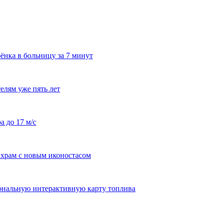
ёнка в больницу за 7 минут
елям уже пять лет
а до 17 м/с
храм с новым иконостасом
ональную интерактивную карту топлива