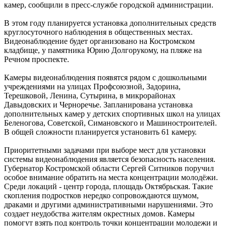
камер, сообщили в пресс-службе городской администрации.
В этом году планируется установка дополнительных средств
круглосуточного наблюдения в общественных местах.
Видеонаблюдение будет организовано на Костромском
кладбище, у памятника Юрию Долгорукому, на пляже на
Речном проспекте.
Камеры видеонаблюдения появятся рядом с дошкольными
учреждениями на улицах Профсоюзной, Задорина,
Терешковой, Ленина, Сутырина, в микрорайонах
Давыдовских и Черноречье. Запланирована установка
дополнительных камер у детских спортивных школ на улицах
Беленогова, Советской, Симановского и Машиностроителей.
В общей сложности планируется установить 61 камеру.
Приоритетными задачами при выборе мест для установки
системы видеонаблюдения является безопасность населения.
Губернатор Костромской области Сергей Ситников поручил
особое внимание обратить на места концентрации молодёжи.
Среди локаций - центр города, площадь Октябрьская. Такие
скопления подростков нередко сопровождаются шумом,
драками и другими административными нарушениями. Это
создает неудобства жителям окрестных домов. Камеры
помогут взять под контроль точки концентрации молодежи и