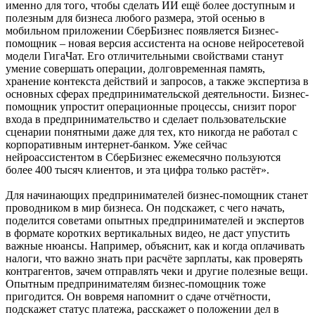
именно для того, чтобы сделать ИИ ещё более доступным и
полезным для бизнеса любого размера, этой осенью в
мобильном приложении СберБизнес появляется Бизнес-
помощник – новая версия ассистента на основе нейросетевой
модели ГигаЧат. Его отличительными свойствами станут
умение совершать операции, долговременная память,
хранение контекста действий и запросов, а также экспертиза в
основных сферах предпринимательской деятельности. Бизнес-
помощник упростит операционные процессы, снизит порог
входа в предпринимательство и сделает пользовательские
сценарии понятными даже для тех, кто никогда не работал с
корпоративным интернет-банком. Уже сейчас
нейроассистентом в СберБизнес ежемесячно пользуются
более 400 тысяч клиентов, и эта цифра только растёт».
Для начинающих предпринимателей бизнес-помощник станет
проводником в мир бизнеса. Он подскажет, с чего начать,
поделится советами опытных предпринимателей и экспертов
в формате коротких вертикальных видео, не даст упустить
важные нюансы. Например, объяснит, как и когда оплачивать
налоги, что важно знать при расчёте зарплаты, как проверять
контрагентов, зачем отправлять чеки и другие полезные вещи.
Опытным предпринимателям бизнес-помощник тоже
пригодится. Он вовремя напомнит о сдаче отчётности,
подскажет статус платежа, расскажет о положении дел в