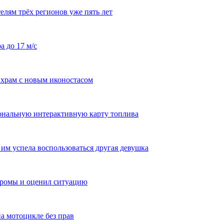
лям трёх регионов уже пять лет
а до 17 м/с
храм с новым иконостасом
ональную интерактивную карту топлива
им успела воспользоваться другая девушка
тромы и оценил ситуацию
а мотоцикле без прав