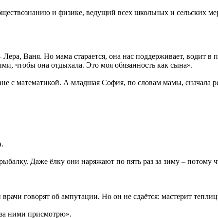
ществознанию и физике, ведущий всех школьных и сельских мер
 Лера, Ваня. Но мама старается, она нас поддерживает, водит в 
ими, чтобы она отдыхала. Это моя обязанность как сына».
ане с математикой. А младшая София, по словам мамы, сначала ре
.
рыбалку. Даже ёлку они наряжают по пять раз за зиму – потому 
врачи говорят об ампутации. Но он не сдаётся: мастерит теплицы
ь за ними присмотрю».