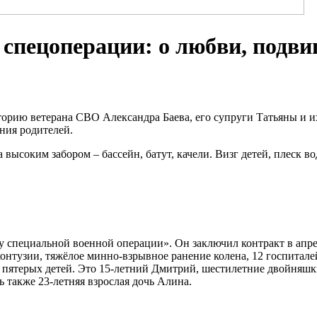
спецоперации: о любви, подвиг
рию ветерана СВО Александра Баева, его супруги Татьяны и их 
ния родителей.
ысоким забором – бассейн, батут, качели. Визг детей, плеск во
 специальной военной операции». Он заключил контракт в апрел
нтузии, тяжёлое минно-взрывное ранение колена, 12 госпиталей,
т пятерых детей. Это 15-летний Дмитрий, шестилетние двойняшк
ь также 23-летняя взрослая дочь Алина.