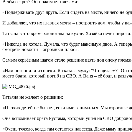
В чём секрет? Он пожимает плечами:
«Поддерживать друг друга. Если сидеть на месте, ничего не буд
И добавляет, что их главная мечта – построить дом, чтобы у ка
Татьяна в это время хлопотала на кухне. Хозяйка печёт пироги
«Никогда не хотела. Думала, что будет максимум двое. А теперь
смотреть новости – огромный плюс».
Самым серьёзным шагом стало решение взять под опеку племя
«Нам позвонили из опеки. Я сказала мужу: "Что делаем?" Он от
моего брата, который погиб на СВО. А Ваня – её брат, и разлуча
Татьяна не жалеет о решении:
«Плохих детей не бывает, если ими заниматься. Мы взрослые де
Она вспоминает брата Рустама, который ушёл на СВО доброволь
«Очень тяжело, когда там остаются навсегда. Даже маму пришл