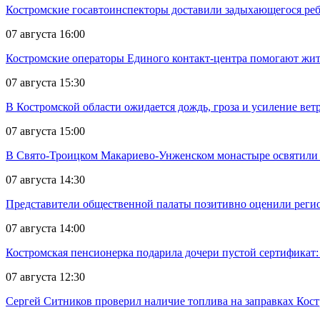
Костромские госавтоинспекторы доставили задыхающегося реб
07 августа 16:00
Костромские операторы Единого контакт-центра помогают жит
07 августа 15:30
В Костромской области ожидается дождь, гроза и усиление ветр
07 августа 15:00
В Свято-Троицком Макариево-Унженском монастыре освятили 
07 августа 14:30
Представители общественной палаты позитивно оценили реги
07 августа 14:00
Костромская пенсионерка подарила дочери пустой сертификат: 
07 августа 12:30
Сергей Ситников проверил наличие топлива на заправках Кос