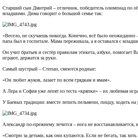
Старший сын Дмитрий – отличник, победитель олимпиад по об
младшими. Дима говорит о большой семье так:
«Весело, не скучаешь никогда. Конечно, всё было неожиданно –
папа был в госпитале. Мама переживала, а я оставался с младш
Он учит братьев и сестёр правилам этикета, азбуке, помогает В
играют, держатся за руки.
Самый шустрый – Степан, смеются родные:
«Он любит жуков, лазает по всем грядкам и ямам».
А Лера и София уже лепят из теста «кряпки» – их любимая игра
У Баевых традиции: вместе лепить пельмени, пиццу, ходить на 
Александр по-прежнему лечится – нога не восстанавливается, и 
«Смотрю за детьми, как они купаются. Если не бегать, так хот