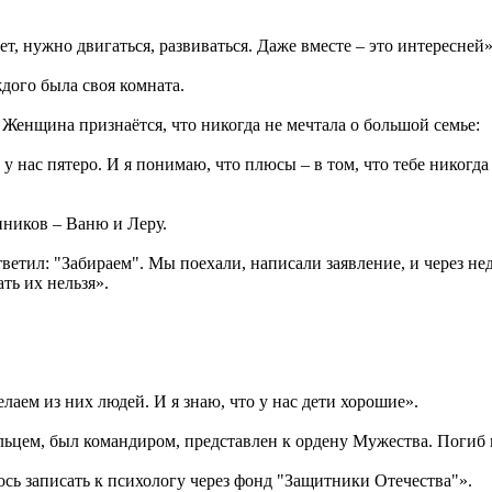
ет, нужно двигаться, развиваться. Даже вместе – это интересней»
ждого была своя комната.
. Женщина признаётся, что никогда не мечтала о большой семье:
 у нас пятеро. И я понимаю, что плюсы – в том, что тебе никогда
нников – Ваню и Леру.
ветил: "Забираем". Мы поехали, написали заявление, и через нед
ть их нельзя».
лаем из них людей. И я знаю, что у нас дети хорошие».
цем, был командиром, представлен к ордену Мужества. Погиб в 
ось записать к психологу через фонд "Защитники Отечества"».