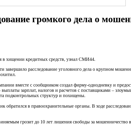
дование громкого дела о моше
я в хищении кредитных средств, узнал СМИ44.
ти завершило расследование уголовного дела о крупном мошен
похитил.
омпании вместе с сообщником создал фирму-однодневку и предо
 выплаты зарплат, налогов и расчетов с поставщиками – злоум
ета подконтрольных структур и похищены.
анк обратился в правоохранительные органы. В ходе расследова
иняемым грозит до 10 лет лишения свободы за мошенничество в