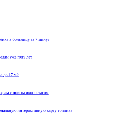
ёнка в больницу за 7 минут
елям уже пять лет
а до 17 м/с
храм с новым иконостасом
ональную интерактивную карту топлива