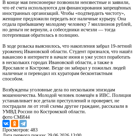
В конце мая пенсионерке позвонили неизвестные и заявили,
что её счета используются для финансирования запрещённых
иностранных организаций. Чтобы «подтвердить чистоту»,
женщине предложили передать все наличные курьеру. Она
отдала прибывшему молодому человеку 7 миллионов рублей,
но деньги не вернули, а собеседники исчезли — тогда
потерпевшая обратилась в полицию.
В ходе розыска выяснилось, что накопления забрал 19-летний
уроженец Ивановской области. Студент признался, что нашёл
вакансию в интернете в начале июня и уже успел поработать
в нескольких городах Ивановской области, а также в
Ярославле и Костроме. Везде он забирал у пожилых людей
наличные и переводил их кураторам бесконтактным
способом.
Возбуждены уголовные дела по нескольким эпизодам
мошенничества. Молодой человек помещён в ИВС. Полиция
устанавливает все детали преступлений и проверяет, не
пострадали ли от этой схемы другие граждане, рассказали в
УМВД России по Костромской области.
фото СМИ44
Просмотров: 483
Дата первого показа: 29.06.2026 13:00