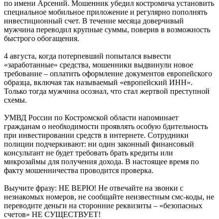
по имени Арсений. Мошенник убедил костромича установить
специальное мобильное приложение и регулярно пополнять
инвестиционный счет. В течение месяца доверчивый
мужчина переводил крупные суммы, поверив в возможность
быстрого обогащения.
4 августа, когда потерпевший попытался вывести
«заработанные» средства, мошенники выдвинули новое
требование – оплатить оформление документов европейского
образца, включая так называемый «европейский ИНН».
Только тогда мужчина осознал, что стал жертвой преступной
схемы.
УМВД России по Костромской области напоминает
гражданам о необходимости проявлять особую бдительность
при инвестировании средств в интернете. Сотрудники
полиции подчеркивают: ни один законный финансовый
консультант не будет требовать брать кредиты или
микрозаймы для получения дохода. В настоящее время по
факту мошенничества проводится проверка.
Выучите фразу: НЕ ВЕРЮ! Не отвечайте на звонки с
незнакомых номеров, не сообщайте неизвестным смс-коды, не
переводите деньги на сторонние реквизиты – «безопасных
счетов» НЕ СУЩЕСТВУЕТ!