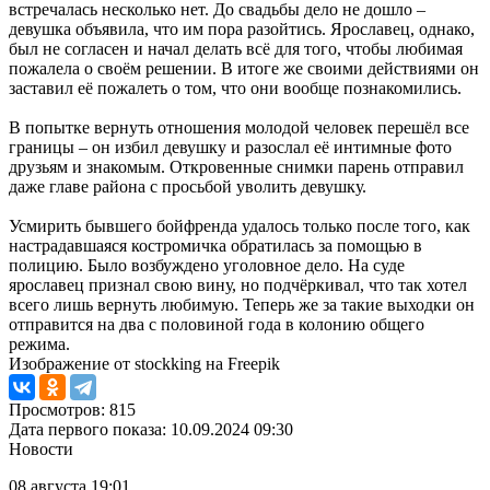
встречалась несколько нет. До свадьбы дело не дошло –
девушка объявила, что им пора разойтись. Ярославец, однако,
был не согласен и начал делать всё для того, чтобы любимая
пожалела о своём решении. В итоге же своими действиями он
заставил её пожалеть о том, что они вообще познакомились.
В попытке вернуть отношения молодой человек перешёл все
границы – он избил девушку и разослал её интимные фото
друзьям и знакомым. Откровенные снимки парень отправил
даже главе района с просьбой уволить девушку.
Усмирить бывшего бойфренда удалось только после того, как
настрадавшаяся костромичка обратилась за помощью в
полицию. Было возбуждено уголовное дело. На суде
ярославец признал свою вину, но подчёркивал, что так хотел
всего лишь вернуть любимую. Теперь же за такие выходки он
отправится на два с половиной года в колонию общего
режима.
Изображение от stockking на Freepik
Просмотров: 815
Дата первого показа: 10.09.2024 09:30
Новости
08 августа 19:01