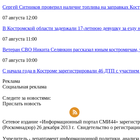
Сергей Ситников проверил наличие топлива на заправках Кос
07 августа 12:00
В Костромской области задержали 17-летнюю девушку за езду н
07 августа 11:00
Ветеран СВО Никита Селянкин рассказал юным костромичам, ч
07 августа 10:00
С начала года в Костроме зарегистрировали 46 ДТП с участием
Реклама
Социальная реклама
Следите за новостями:
Прислать новость
Подписаться на RSS-новости
Сетевое издание «Информационный портал СМИ44» зарегистри
(Роскомнадзор) 26 декабря 2013 г. Свидетельство о регистра
Учредитель - департамент информационной политики, анализа и