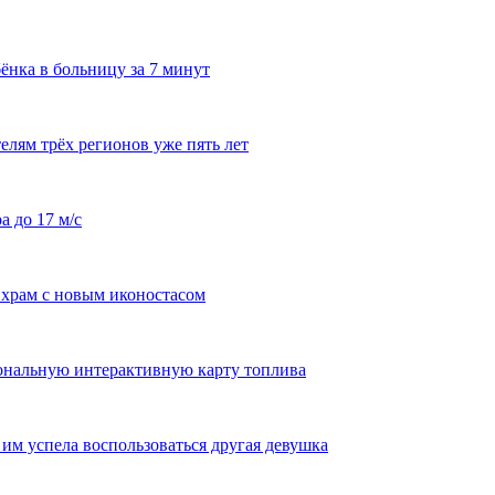
ёнка в больницу за 7 минут
лям трёх регионов уже пять лет
а до 17 м/с
храм с новым иконостасом
ональную интерактивную карту топлива
им успела воспользоваться другая девушка