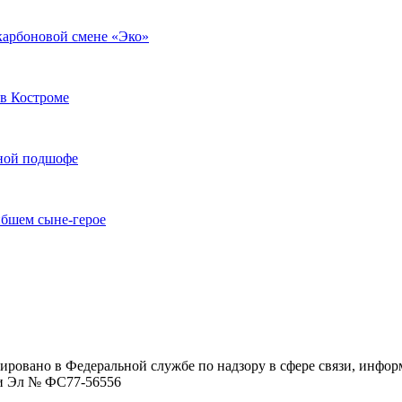
 карбоновой смене «Эко»
в Костроме
иной подшофе
ибшем сыне-герое
ровано в Федеральной службе по надзору в сфере связи, инфо
ции Эл № ФC77-56556