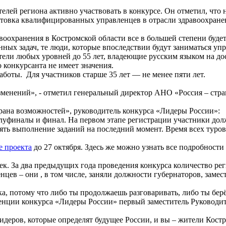
елей региона активно участвовать в конкурсе. Он отметил, что
отовка квалифицированных управленцев в отрасли здравоохране
воохранения в Костромской области все в большей степени буде
нных задач, те люди, которые впоследствии будут заниматься у
тели любых уровней до 55 лет, владеющие русским языком на д
 конкурсанта не имеет значения.
аботы. Для участников старше 35 лет — не менее пяти лет.
 изменений», - отметил генеральный директор АНО «Россия – ст
рана возможностей», руководитель конкурса «Лидеры России»:
луфиналы и финал. На первом этапе регистрации участники дол
ять выполнение заданий на последний момент. Время всех туров
е проекта
до 27 октября. Здесь же можно узнать все подробности 
овек. За два предыдущих года проведения конкурса количество р
цев – они , в том числе, заняли должности губернаторов, заме
, потому что либо ты продолжаешь разговаривать, либо ты берёш
ренции конкурса «Лидеры России» первый заместитель Руковод
идеров, которые определят будущее России, и вы – жители Костр