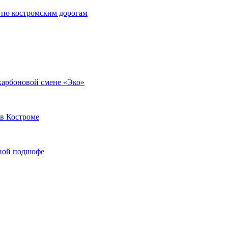
 по костромским дорогам
 карбоновой смене «Эко»
в Костроме
иной подшофе