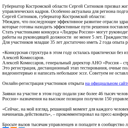
Губернатор Костромской области Сергей Ситников призвал жит
управленческих кадров. Особенно актуальна для региона подг
Сергей Ситников, губернатор Костромской области:
Убежден, что последующее эффективное развитие отрасли здра
которые готовы находить эффективные пути решения поставле
Стать участниками конкурса «Лидеры России» могут руководи
работы на руководящей должности не менее 5 лет. Гражданство
Для участников младше 35 лет достаточно иметь 2 года опыта р
«Конкурсная структура в этом году осталась практически без
Алексей Комиссаров.
Алексей Комиссаров, генеральный директор АНО «Россия – ст
Это регистрация, дистанционный этап тестирования, очные по
видеоинтервью и написать небольшое эссе. Советуем не оставл
Онлайн-регистрация участников открыта
на официальном сайт
Заявки на участие в этом году подали уже более 46 тысяч чел
России» назначения на высокие позиции получили 150 управлен
«Сейчас, на мой взгляд, решающий момент для каждого человека
начинаешь действовать», – прокомментировал на пресс-конфе
Бросьте вызов тысячам управленцев и попадите в сообщество л