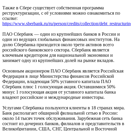
Также в Сбере существует собственная программа
реструктуризации, с её условиями можно ознакомиться по
ссылке:
https://www.sberbank.ru/ru/person/credits/collection/debt_restructurin
ПАО Сбербанк — один из крупнейших банков в России и
один из ведущих глобальных финансовых институтов. На
долю Сбербанка приходится около трети активов всего
российского банковского сектора. Сбербанк является
ключевым кредитором для национальной экономики и
занимает одну из крупнейших долей на рынке вкладов.
Основным акционером ПАО Сбербанк является Российская
Федерация в лице Министерства финансов Российской
Федерации, владеющая 50% уставного капитала ПАО
Сбербанк плюс 1 голосующая акция. Оставшимися 50%
минус 1 голосующая акция от уставного капитала банка
владеют российские и международные инвесторы.
Услугами Сбербанка пользуются клиенты в 18 странах мира.
Банк располагает обширной филиальной сетью в России:
около 14 тысяч точек обслуживания. Зарубежная сеть банка
состоит из дочерних банков, филиалов и представительств в
Великобритании, США, СНГ, Центральной и Восточной