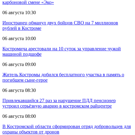
карбоновой смене «Эко»
06 августа 10:30
Иностранец обманул двух бойцов СВО на 7 миллионов
рублей в Костроме
06 августа 10:00
Костромича арестовали на 10 суток за управление чужой
машиной подшофе
06 августа 09:00
Житель Костромы добился бесплатного участка в память о
погибшем сыне-герое
06 августа 08:30
Привлекавшийся 27 раз за нарушение ПДД пенсионер
устроил серьёзную аварию в костромском райцентре
06 августа 08:00
В Костромской области сформирован отряд добровольцев для
охраны объектов от дронов