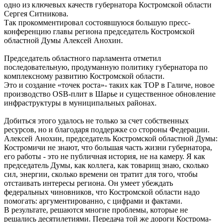
одно из ключевых качеств губернатора Костромской области
Сергея Ситникова.
Так прокомментировал состоявшуюся большую пресс-
конференцию главы региона председатель Костромской
областной Думы Алексей Анохин.
Председатель областного парламента отметил
последовательную, продуманную политику губернатора по
комплексному развитию Костромской области.
Это и создание «точек роста»- таких как ТОР в Галиче, новое
производство OSB-плит в Шарье и существенное обновление
инфраструктуры в муниципальных районах.
Добиться этого удалось не только за счет собственных
ресурсов, но и благодаря поддержке со стороны Федерации.
Алексей Анохин, председатель Костромской областной Думы:
Костромичи не знают, что большая часть жизни губернатора,
его работы - это не публичная история, не на камеру. Я как
председатель Думы, как коллега, как товарищ знаю, сколько
сил, энергии, сколько времени он тратит для того, чтобы
отстаивать интересы региона. Он умеет убеждать
федеральных чиновников, что Костромской области надо
помогать: аргументированно, с цифрами и фактами.
В результате, решаются многие проблемы, которые не
решались десятилетиями. Передача той же дороги Кострома-