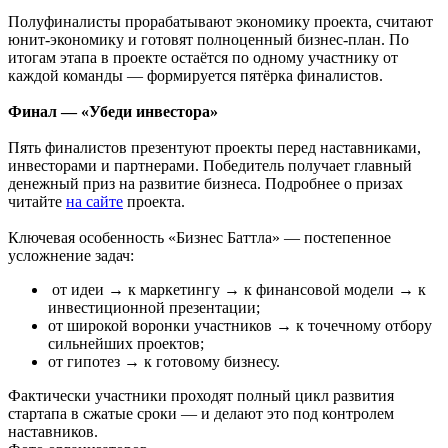
Полуфиналисты прорабатывают экономику проекта, считают
юнит-экономику и готовят полноценный бизнес-план. По
итогам этапа в проекте остаётся по одному участнику от
каждой команды — формируется пятёрка финалистов.
Финал — «Убеди инвестора»
Пять финалистов презентуют проекты перед наставниками,
инвесторами и партнерами. Победитель получает главный
денежный приз на развитие бизнеса. Подробнее о призах
читайте
на сайте
проекта.
Ключевая особенность «Бизнес Баттла» — постепенное
усложнение задач:
от идеи → к маркетингу → к финансовой модели → к
инвестиционной презентации;
от широкой воронки участников → к точечному отбору
сильнейших проектов;
от гипотез → к готовому бизнесу.
Фактически участники проходят полный цикл развития
стартапа в сжатые сроки — и делают это под контролем
наставников.