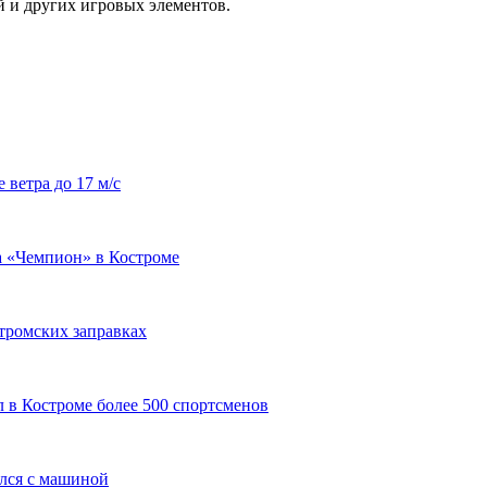
й и других игровых элементов.
 ветра до 17 м/с
а «Чемпион» в Костроме
тромских заправках
л в Костроме более 500 спортсменов
улся с машиной