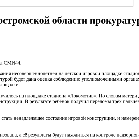
остромской области прокурату
ал СМИ44.
ования несовершеннолетней на детской игровой площадке стади
урой будет дана оценка соблюдению уполномоченными органами
площадки.
училось на площадке стадиона «Локомотив». По словам матери д
нструкции. В результате ребёнок получил переломы трёх пальцев
стать ненадлежащее состояние игровой конструкции, и намерена
изована, а её результаты будут находиться на контроле надзорно