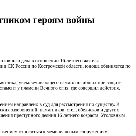
ятником героям войны
оловного дела в отношении 16-летнего жителя
нии СК России по Костромской области, юноша обвиняется по
памятника, увековечивающего память погибших при защите
тамент у пламени Вечного огня, где совершил действия,
ением направлено в суд для рассмотрения по существу. В
ких захоронений, памятников, стел, обелисков и других
шения преступного деяния 16-летнего возраста. Уголовным
важением относиться к мемориальным сооружениям,