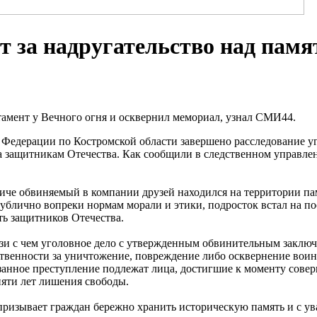
ят за надругательство над пам
стамент у Вечного огня и осквернил мемориал, узнал СМИ44.
Федерации по Костромской области завершено расследование уг
а защитникам Отечества. Как сообщили в следственном управле
Галиче обвиняемый в компании друзей находился на территории 
ублично вопреки нормам морали и этики, подросток встал на пос
ть защитников Отечества.
вязи с чем уголовное дело с утвержденным обвинительным заключ
венности за уничтожение, повреждение либо осквернение воинс
анное преступление подлежат лица, достигшие к моменту совер
яти лет лишения свободы.
призывает граждан бережно хранить историческую память и с у