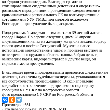
возбудили уголовное дело. Благодаря грамотно
спланированным следственным действиям и оперативно-
розыскным мероприятиям, проведенным следователями и
криминалистами регионального СК во взаимодействии с
сотрудниками УУР УМВД при силовой поддержке
Росгвардии, преступление было раскрыто.
Подозреваемый задержан — им оказался 39-летний житель
города Шарьи. По версии следствия, днём 28 апреля
злоумышленник напал на женщину, когда она заехала во двор
своего дома в посёлке Ветлужский. Мужчина нанес
потерпевшей множественные удары и произвёл выстрел из
огнестрельного оружия в область головы. Забрав деньги,
банковские карты, видеорегистратор и другие вещи, он
скрылся с места преступления.
В настоящее время с подозреваемым проводятся следственные
действия, назначены судебные экспертизы, устанавливаются
все обстоятельства произошедшего. В суд направлено
ходатайство о заключении подозреваемого под стражу,
сообщили в СУ СКР по Костромской области.
фото предоставлено СУ СКР по Костромской области
Просмотров: 661
Дата первого показа: 29.05.2026 16:30