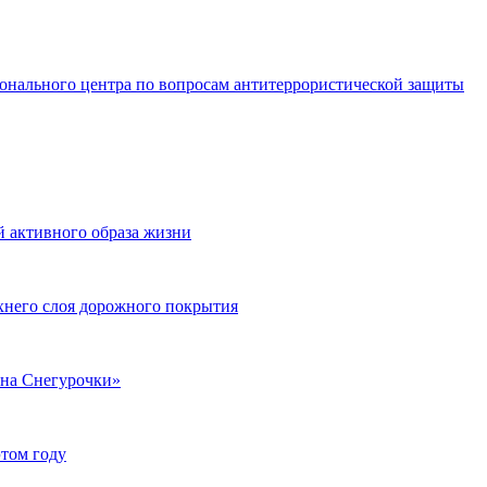
ионального центра по вопросам антитеррористической защиты
 активного образа жизни
хнего слоя дорожного покрытия
ина Снегурочки»
этом году