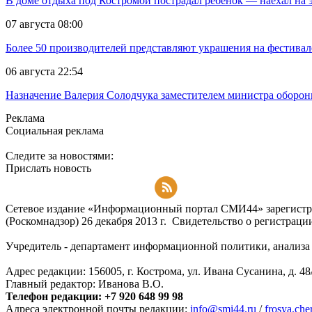
В доме отдыха под Костромой пострадал ребёнок — наехал на 
07 августа 08:00
Более 50 производителей представляют украшения на фестивал
06 августа 22:54
Назначение Валерия Солодчука заместителем министра обороны
Реклама
Социальная реклама
Следите за новостями:
Прислать новость
Подписаться на RSS-новости
Сетевое издание «Информационный портал СМИ44» зарегистри
(Роскомнадзор) 26 декабря 2013 г. Свидетельство о регистра
Учредитель - департамент информационной политики, анализа и
Адрес редакции: 156005, г. Кострома, ул. Ивана Сусанина, д. 48
Главный редактор: Иванова В.О.
Телефон редакции: +7 920 648 99 98
Адреса электронной почты редакции:
info@smi44.ru
/
frosya.ch