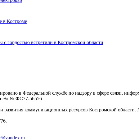
электрокар
е в Костроме
 с гордостью встретили в Костромской области
ровано в Федеральной службе по надзору в сфере связи, инфо
ции Эл № ФC77-56556
 развития коммуникационных ресурсов Костромской области. Адре
/76.
er@yandex.ru