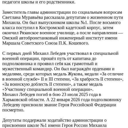
педагоги школы и его родственники.
Заместитель главы администрации по социальным вопросам
Светлана Муравьёва рассказала депутатам о жизненном пути
Михаила. Он был выпускником школы №1. После восьмого
класса поступил в Костромской кадетский корпус, затем
окончил Рязанское военное училище, а после направления —
Омский автобронетанковый инженерный институт имени
Маршала Советского Союза П.К. Кошевого.
С первых дней Михаил Лебедев участвовал в специальной
военной операции, прошёл путь от капитана до
подполковника и проявил себя как грамотный и
мужественный командир. Он был награждён орденами и
медалями, среди которых медаль Жукова, медали «За отличие
в военной службе» II и III степени, «За храбрость II степени»,
«За воинскую доблесть II степени», а также медаль
«Участнику специальной военной операции».
Михаил Лебедев погиб в бою 23 июля 2025 года в
Харьковской области. А 22 января 2026 года подполковнику
Лебедеву присвоили звание Героя Российской Федерации
посмертно.
Депутаты поддержали ходатайство администрации о
присвоении школе №1 имени Героя России Михаила