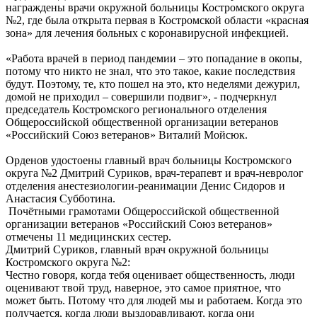
награждены врачи окружной больницы Костромского округа
№2, где была открыта первая в Костромской области «красная
зона» для лечения больных с коронавирусной инфекцией.
«Работа врачей в период пандемии – это попадание в окопы,
потому что никто не знал, что это такое, какие последствия
будут. Поэтому, те, кто пошел на это, кто неделями дежурил,
домой не приходил – совершили подвиг», - подчеркнул
председатель Костромского регионального отделения
Общероссийской общественной организации ветеранов
«Российский Союз ветеранов» Виталий Мойсюк.
Орденов удостоены главный врач больницы Костромского
округа №2 Дмитрий Суриков, врач-терапевт и врач-невролог
отделения анестезиологии-реанимации Денис Сидоров и
Анастасия Субботина.
Почётными грамотами Общероссийской общественной
организации ветеранов «Российский Союз ветеранов»
отмечены 11 медицинских сестер.
Дмитрий Суриков, главный врач окружной больницы
Костромского округа №2:
Честно говоря, когда тебя оценивает общественность, люди
оценивают твой труд, наверное, это самое приятное, что
может быть. Потому что для людей мы и работаем. Когда это
получается, когда люди выздоравливают, когда они