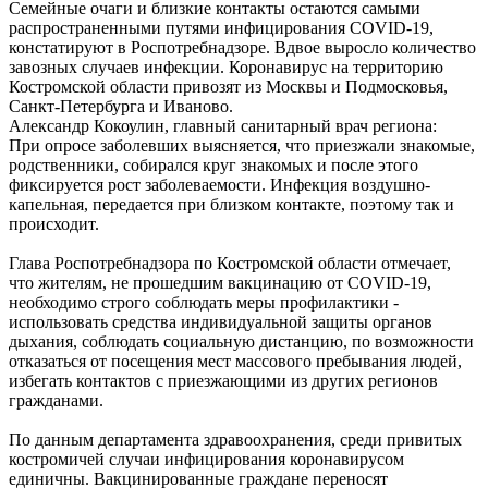
Семейные очаги и близкие контакты остаются самыми
распространенными путями инфицирования COVID-19,
констатируют в Роспотребнадзоре. Вдвое выросло количество
завозных случаев инфекции. Коронавирус на территорию
Костромской области привозят из Москвы и Подмосковья,
Санкт-Петербурга и Иваново.
Александр Кокоулин, главный санитарный врач региона:
При опросе заболевших выясняется, что приезжали знакомые,
родственники, собирался круг знакомых и после этого
фиксируется рост заболеваемости. Инфекция воздушно-
капельная, передается при близком контакте, поэтому так и
происходит.
Глава Роспотребнадзора по Костромской области отмечает,
что жителям, не прошедшим вакцинацию от COVID-19,
необходимо строго соблюдать меры профилактики -
использовать средства индивидуальной защиты органов
дыхания, соблюдать социальную дистанцию, по возможности
отказаться от посещения мест массового пребывания людей,
избегать контактов с приезжающими из других регионов
гражданами.
По данным департамента здравоохранения, среди привитых
костромичей случаи инфицирования коронавирусом
единичны. Вакцинированные граждане переносят