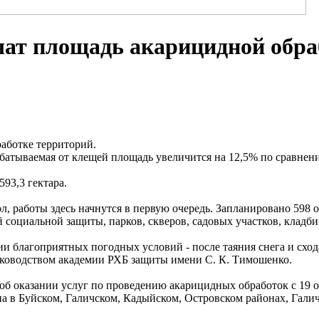
чат площадь акарицидной обр
работке территорий.
тываемая от клещей площадь увеличится на 12,5% по сравнению
93,3 гектара.
л, работы здесь начнутся в первую очередь. Запланировано 598 о
 социальной защиты, парков, скверов, садовых участков, кладб
и благоприятных погодных условий - после таяния снега и сход
руководством академии РХБ защиты имени С. К. Тимошенко.
об оказании услуг по проведению акарицидных обработок с 19
 в Буйском, Галичском, Кадыйском, Островском районах, Галиче