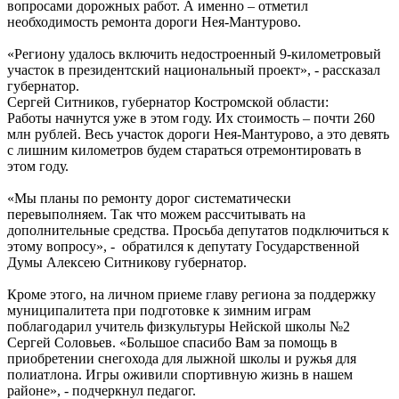
вопросами дорожных работ. А именно – отметил
необходимость ремонта дороги Нея-Мантурово.
«Региону удалось включить недостроенный 9-километровый
участок в президентский национальный проект», - рассказал
губернатор.
Сергей Ситников, губернатор Костромской области:
Работы начнутся уже в этом году. Их стоимость – почти 260
млн рублей. Весь участок дороги Нея-Мантурово, а это девять
с лишним километров будем стараться отремонтировать в
этом году.
«Мы планы по ремонту дорог систематически
перевыполняем. Так что можем рассчитывать на
дополнительные средства. Просьба депутатов подключиться к
этому вопросу», - обратился к депутату Государственной
Думы Алексею Ситникову губернатор.
Кроме этого, на личном приеме главу региона за поддержку
муниципалитета при подготовке к зимним играм
поблагодарил учитель физкультуры Нейской школы №2
Сергей Соловьев. «Большое спасибо Вам за помощь в
приобретении снегохода для лыжной школы и ружья для
полиатлона. Игры оживили спортивную жизнь в нашем
районе», - подчеркнул педагог.