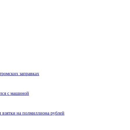
тромских заправках
улся с машиной
и взятки на полмиллиона рублей