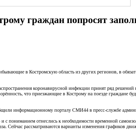
трому граждан попросят заполн
ибывающие в Костромскую область из других регионов, в обязат
распространения коронавирусной инфекции принят ряд решений 
рённость, что приезжающие в Кострому на поезде граждане буду
ообщили информационному порталу СМИ44 в пресс-службе админи
о и с пониманием отнеслись к необходимости временной самоиз
раза. Сейчас рассматриваются варианты изменения графиков дви