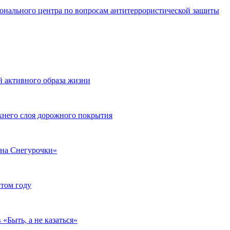
ионального центра по вопросам антитеррористической защиты
 активного образа жизни
хнего слоя дорожного покрытия
ина Снегурочки»
этом году
«Быть, а не казаться»