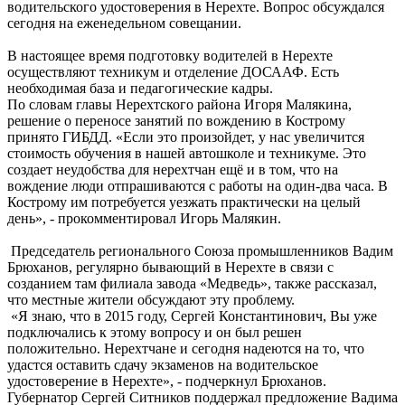
водительского удостоверения в Нерехте. Вопрос обсуждался
сегодня на еженедельном совещании.
В настоящее время подготовку водителей в Нерехте
осуществляют техникум и отделение ДОСААФ. Есть
необходимая база и педагогические кадры.
По словам главы Нерехтского района Игоря Малякина,
решение о переносе занятий по вождению в Кострому
принято ГИБДД. «Если это произойдет, у нас увеличится
стоимость обучения в нашей автошколе и техникуме. Это
создает неудобства для нерехтчан ещё и в том, что на
вождение люди отпрашиваются с работы на один-два часа. В
Кострому им потребуется уезжать практически на целый
день», - прокомментировал Игорь Малякин.
Председатель регионального Союза промышленников Вадим
Брюханов, регулярно бывающий в Нерехте в связи с
созданием там филиала завода «Медведь», также рассказал,
что местные жители обсуждают эту проблему.
«Я знаю, что в 2015 году, Сергей Константинович, Вы уже
подключались к этому вопросу и он был решен
положительно. Нерехтчане и сегодня надеются на то, что
удастся оставить сдачу экзаменов на водительское
удостоверение в Нерехте», - подчеркнул Брюханов.
Губернатор Сергей Ситников поддержал предложение Вадима