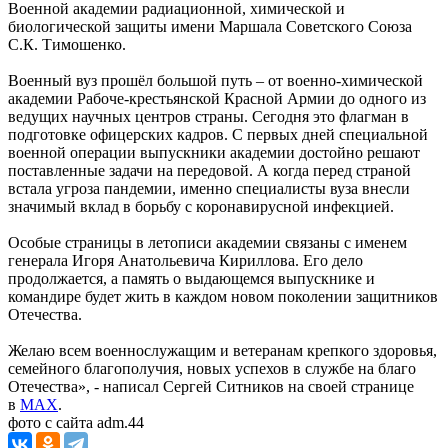
Военной академии радиационной, химической и
биологической защиты имени Маршала Советского Союза
С.К. Тимошенко.
Военный вуз прошёл большой путь – от военно-химической
академии Рабоче-крестьянской Красной Армии до одного из
ведущих научных центров страны. Сегодня это флагман в
подготовке офицерских кадров. С первых дней специальной
военной операции выпускники академии достойно решают
поставленные задачи на передовой. А когда перед страной
встала угроза пандемии, именно специалисты вуза внесли
значимый вклад в борьбу с коронавирусной инфекцией.
Особые страницы в летописи академии связаны с именем
генерала Игоря Анатольевича Кириллова. Его дело
продолжается, а память о выдающемся выпускнике и
командире будет жить в каждом новом поколении защитников
Отечества.
Желаю всем военнослужащим и ветеранам крепкого здоровья,
семейного благополучия, новых успехов в службе на благо
Отечества», - написал Сергей Ситников на своей странице
в
MAX
.
фото с сайта adm.44