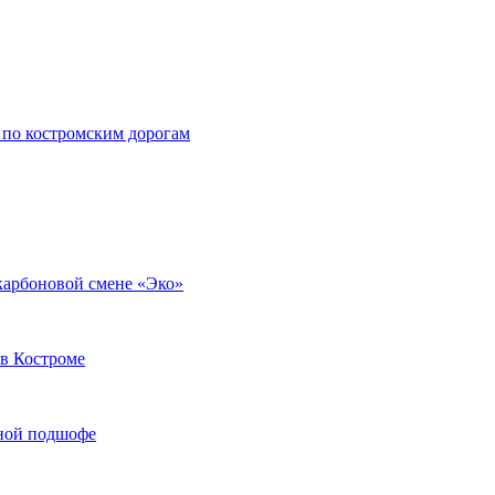
 по костромским дорогам
 карбоновой смене «Эко»
в Костроме
иной подшофе