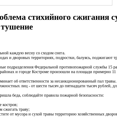
облема стихийного сжигания су
 тушение
ьной каждую весну со сходом снега.
ах и дворовых территориях, подростки, балуясь, поджигают тра
ьные подразделения Федеральной противопожарной службы 15 ра
районах и городе Костроме произошли на площади примерно 11 
минает об ответственности за несанкционированный пал травы
олжностных лиц - от шести тысяч до пятнадцати тысяч рублей, дл
ришла беда, соблюдайте правила пожарной безопасности:
е костров;
м сжигать траву;
истите от мусора и сухой травы территорию хозяйственных дворо