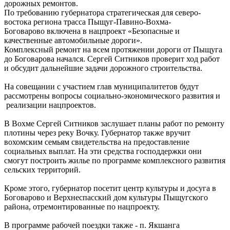
дорожных ремонтов.
По требованию губернатора стратегическая для северо-
востока региона трасса Пыщуг-Павино-Вохма-
Боговарово включена в нацпроект «Безопасные и
качественные автомобильные дороги».
Комплексный ремонт на всем протяжении дороги от Пыщуга
до Боговарова начался. Сергей Ситников проверит ход работ
и обсудит дальнейшие задачи дорожного строительства.
На совещании с участием глав муниципалитетов будут
рассмотрены вопросы социально-экономического развития и
реализации нацпроектов.
В Вохме Сергей Ситников заслушает планы работ по ремонту
плотины через реку Вочку. Губернатор также вручит
вохомским семьям свидетельства на предоставление
социальных выплат. На эти средства господдержки они
смогут построить жилье по программе комплексного развития
сельских территорий.
Кроме этого, губернатор посетит центр культуры и досуга в
Боговарово и Верхнеспасский дом культуры Пыщугского
района, отремонтированные по нацпроекту.
В программе рабочей поездки также - п. Якшанга