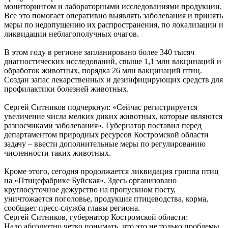
мониторингом и лабораторными исследованиями продукции.
Все это помогает оперативно выявлять заболевания и принять
меры по недопущению их распространения, по локализации и
ликвидации неблагополучных очагов.
В этом году в регионе запланировано более 340 тысяч
диагностических исследований, свыше 1,1 млн вакцинаций и
обработок животных, порядка 26 млн вакцинаций птиц.
Создан запас лекарственных и дезинфицирующих средств для
профилактики болезней животных.
Сергей Ситников подчеркнул: «Сейчас регистрируется
увеличение числа мелких диких животных, которые являются
разносчиками заболевания». Губернатор поставил перед
департаментом природных ресурсов Костромской области
задачу – ввести дополнительные меры по регулированию
численности таких животных.
Кроме этого, сегодня продолжается ликвидация гриппа птиц
на «Птицефабрике Буйская». Здесь организовано
круглосуточное дежурство на пропускном посту,
уничтожается поголовье, продукция птицеводства, корма,
сообщает пресс-служба главы региона.
Сергей Ситников, губернатор Костромской области:
Надо абсолютно четко понимать, что это не только проблемы