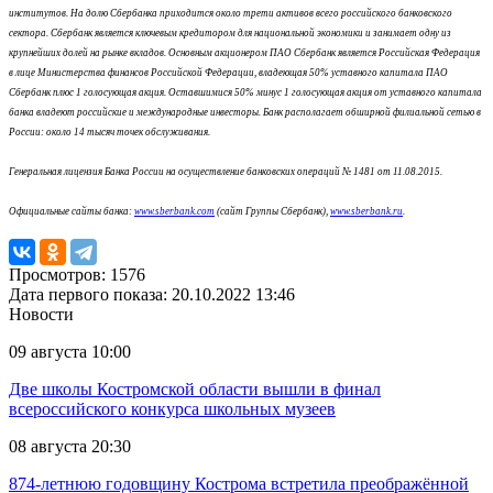
институтов. На долю Сбербанка приходится около трети активов всего российского банковского
сектора. Сбербанк является ключевым кредитором для национальной экономики и занимает одну из
крупнейших долей на рынке вкладов. Основным акционером ПАО Сбербанк является Российская Федерация
в лице Министерства финансов Российской Федерации, владеющая 50% уставного капитала ПАО
Сбербанк плюс 1 голосующая акция. Оставшимися 50% минус 1 голосующая акция от уставного капитала
банка владеют российские и международные инвесторы. Банк располагает обширной филиальной сетью в
России: около 14 тысяч точек обслуживания.
Генеральная лицензия Банка России на осуществление банковских операций № 1481 от 11.08.2015.
Официальные сайты банка:
www.sberbank.com
(сайт Группы Сбербанк),
www.sberbank.ru
.
Просмотров: 1576
Дата первого показа: 20.10.2022 13:46
Новости
09 августа 10:00
Две школы Костромской области вышли в финал
всероссийского конкурса школьных музеев
08 августа 20:30
874-летнюю годовщину Кострома встретила преображённой