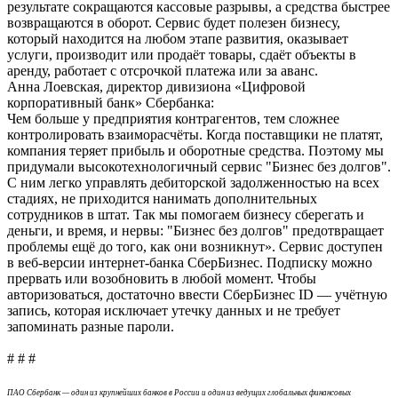
результате сокращаются кассовые разрывы, а средства быстрее
возвращаются в оборот. Сервис будет полезен бизнесу,
который находится на любом этапе развития, оказывает
услуги, производит или продаёт товары, сдаёт объекты в
аренду, работает с отсрочкой платежа или за аванс.
Анна Лоевская, директор дивизиона «Цифровой
корпоративный банк» Сбербанка:
Чем больше у предприятия контрагентов, тем сложнее
контролировать взаиморасчёты. Когда поставщики не платят,
компания теряет прибыль и оборотные средства. Поэтому мы
придумали высокотехнологичный сервис "Бизнес без долгов".
С ним легко управлять дебиторской задолженностью на всех
стадиях, не приходится нанимать дополнительных
сотрудников в штат. Так мы помогаем бизнесу сберегать и
деньги, и время, и нервы: "Бизнес без долгов" предотвращает
проблемы ещё до того, как они возникнут». Сервис доступен
в веб-версии интернет-банка СберБизнес. Подписку можно
прервать или возобновить в любой момент. Чтобы
авторизоваться, достаточно ввести СберБизнес ID — учётную
запись, которая исключает утечку данных и не требует
запоминать разные пароли.
# # #
ПАО Сбербанк — один из крупнейших банков в России и один из ведущих глобальных финансовых