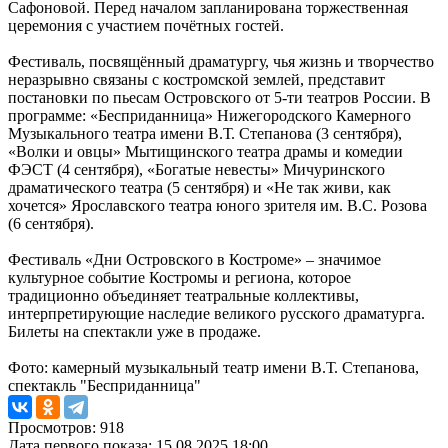
Сафоновой. Перед началом запланирована торжественная
церемония с участием почётных гостей.
Фестиваль, посвящённый драматургу, чья жизнь и творчество
неразрывно связаны с костромской землей, представит
постановки по пьесам Островского от 5-ти театров России. В
программе: «Бесприданница» Нижегородского Камерного
Музыкального театра имени В.Т. Степанова (3 сентября),
«Волки и овцы» Мытищинского театра драмы и комедии
ФЭСТ (4 сентября), «Богатые невесты» Мичуринского
драматического театра (5 сентября) и «Не так живи, как
хочется» Ярославского театра юного зрителя им. В.С. Розова
(6 сентября).
Фестиваль «Дни Островского в Костроме» – значимое
культурное событие Костромы и региона, которое
традиционно объединяет театральные коллективы,
интерпретирующие наследие великого русского драматурга.
Билеты на спектакли уже в продаже.
Фото: камерный музыкальный театр имени В.Т. Степанова,
спектакль "Бесприданница"
Просмотров: 918
Дата первого показа: 15.08.2025 18:00