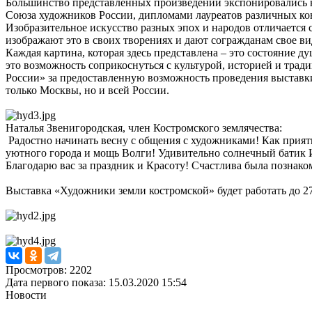
Большинство представленных произведений экспонировались н
Союза художников России, дипломами лауреатов различных ко
Изобразительное искусство разных эпох и народов отличается 
изображают это в своих творениях и дают согражданам свое в
Каждая картина, которая здесь представлена – это состояние
это возможность соприкоснуться с культурой, историей и тр
России» за предоставленную возможность проведения выст
только Москвы, но и всей России.
Наталья Звенигородская, член Костромского землячества:
Радостно начинать весну с общения с художниками! Как прият
уютного города и мощь Волги! Удивительно солнечный батик И
Благодарю вас за праздник и Красоту! Счастлива была познак
Выставка «Художники земли костромской» будет работать до 27 
Просмотров: 2202
Дата первого показа: 15.03.2020 15:54
Новости