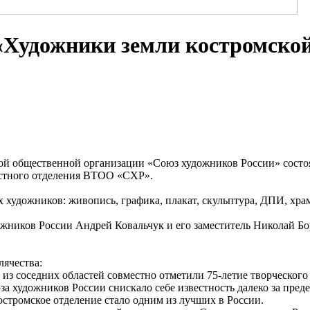
«Художники земли костромско
ческой общественной организации «Союз художников России» 
тного отделения ВТОО «СХР».
 художников: живопись, графика, плакат, скульптура, ДПИ, хра
жников России Андрей Ковальчук и его заместитель Николай Бо
ячества:
и из соседних областей совместно отметили 75-летие творческог
а художников России снискало себе известность далеко за пред
стромское отделение стало одним из лучших в России.