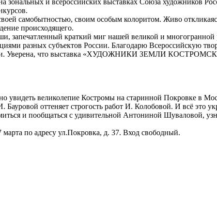
а зональных и всероссийских выставках Союза художников Рос
нкурсов.
своей самобытностью, своим особым колоритом. Живо откликаясь
идение происходящего.
 души, запечатленный краткий миг нашей великой и многогранно
адициями разных субъектов России. Благодарю Всероссийскую т
авки. Уверена, что выставка «ХУДОЖНИКИ ЗЕМЛИ КОСТРОМСКОЙ
но увидеть великолепие Костромы на старинной Покровке в Мос
. Бауровой оттеняет строгость работ И. Колобовой. И всё это
омиться и пообщаться с удивительной Антониной Шуваловой, узн
марта по адресу ул.Покровка, д. 37. Вход свободный.