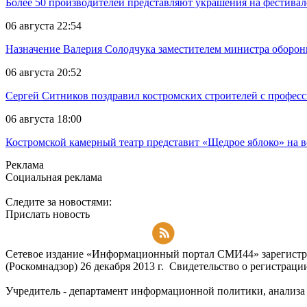
Более 50 производителей представляют украшения на фестивал
06 августа 22:54
Назначение Валерия Солодчука заместителем министра обороны
06 августа 20:52
Сергей Ситников поздравил костромских строителей с профес
06 августа 18:00
Костромской камерный театр представит «Щедрое яблоко» на в
Реклама
Социальная реклама
Следите за новостями:
Прислать новость
Подписаться на RSS-новости
Сетевое издание «Информационный портал СМИ44» зарегистри
(Роскомнадзор) 26 декабря 2013 г. Свидетельство о регистра
Учредитель - департамент информационной политики, анализа и