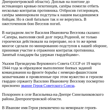
Днепропетровской области). Доплыв на понтоне до
истекающих кровью пехотинцев, сапёры помогли отбить
несколько контратак противника. Отбросив гитлеровцев,
сапёры заминировали подступы к нашим высадившимся
бойцам. Но в свой батальон так и не вернулись. В
ожесточенном бою Веселов погиб.
В наградном листе Василия Ивановича Веселова сказано:
«Саперы, выполняя свой долг перед Родиной, не только
героически действовали на переправе, но в то же время
многое сделали по минированию подступов к нашей обороне,
принимая участие в отражении контратак противника.
Занятый плацдарм бы удержан гвардейцами».
Указом Президиума Верховного Совета СССР от 19 марта
1944 года за образцовое выполнение боевых заданий
командования на фронте борьбы с немецко-фашистским
захватчиками и проявленные при этом мужество и героизм
гвардии сержанту Василию Ивановичу Веселову посмертно
присвоено
звание Героя Советского Союза
.
Похоронен в селе Васильевка-на-Днепре Синельниковского
района Днепропетровской области.
В Иванове имя Героя увековечено на мемориале героев-