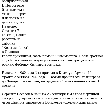
беспризорничал.
В Петрограде
был задержан
милиционером
и направлен в
детский дом в
Иваново.
Окончив 7
классов, пошел
работать на
фабрику
"Красная Талка"
в Иваново.
Работал учеником, затем помощником мастера. После срочной
службы в армии молодой рабочий снова возвращается на
родную фабрику, был мастером цеха.
В августе 1942 года был призван в Красную Армию. На
фронте с октября 1942 года. С боями прошел от Сталинграда
до Днепра. Был награжден орденом Отечественной войны 1
степени.
Сержант Веселов в ночь на 26 сентября 1943 года с группой
сапёров под вражеским огнём одним из первых переправился
через Днепр в районе села Войсковое (Солонянский район