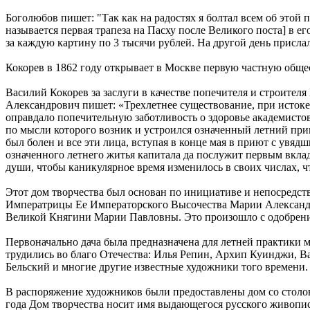
Боголюбов пишет: "Так как на радостях я болтал всем об этой 
называется первая трапеза на Пасху после Великого поста] в 
за каждую картину по 3 тысячи рублей. На другой день присла
Кокорев в 1862 году открывает в Москве первую частную обще
Василий Кокорев за заслуги в качестве попечителя и строите
Александрович пишет: «Трехлетнее существование, при исток
оправдало попечительную заботливость о здоровье академист
по мысли которого возник и устроился означенный летний прию
был болен и все эти лица, вступая в конце мая в приют с увя
означенного летнего житья капитала да послужит первым вкла
души, чтобы каникулярное время изменилось в своих числах, чт
Этот дом творчества был основан по инициативе и непосредств
Императрицы Ее Императорского Высочества Марии Александр
Великой Княгини Марии Павловны. Это произошло с одобрени
Первоначально дача была предназначена для летней практик
трудились во благо Отечества: Илья Репин, Архип Куинджи, В
Бельский и многие другие известные художники того времени.
В распоряжение художников были предоставлены дом со столов
года Дом творчества носит имя выдающегося русского живописц