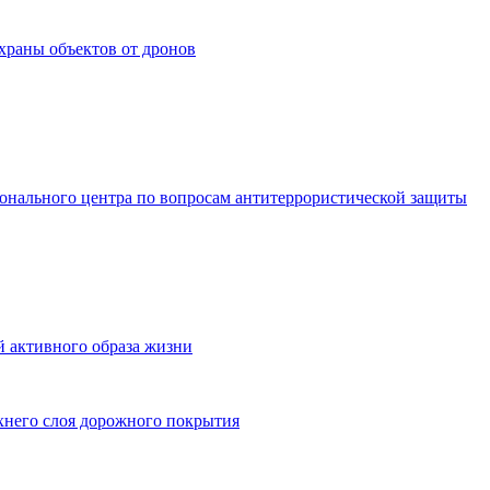
храны объектов от дронов
ионального центра по вопросам антитеррористической защиты
 активного образа жизни
хнего слоя дорожного покрытия