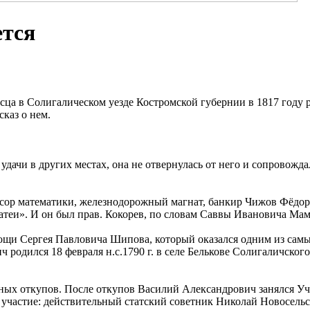
ется
осца в Солигалическом уезде Костромской губернии в 1817 году
каз о нем.
дачи в других местах, она не отвернулась от него и сопровожда
ссор математики, железнодорожный магнат, банкир Чижов Фёдо
атеи». И он был прав. Кокорев, по словам Саввы Ивановича Ма
омощи Сергея Павловича Шипова, который оказался одним из сам
 родился 18 февраля н.с.1790 г. в селе Белькове Солигаличско
ных откупов. После откупов Василий Александрович занялся Уч
участие: действительный статский советник Николай Новосель