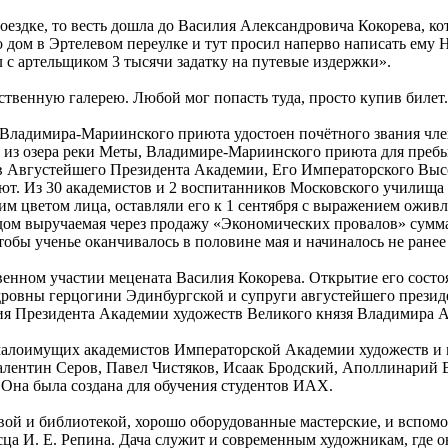
поездке, то весть дошла до Василия Александровича Кокорева, ко
его дом в Эртелевом переулке и тут просил наперво написать ем
л с артельщиком 3 тысячи задатку на путевые издержки».
ственную галерею. Любой мог попасть туда, просто купив билет.
ля Владимира-Мариинского приюта удостоен почётного звания ч
е из озера реки Меты, Владимире-Мариинского приюта для преб
ов Августейшего Президента Академии, Его Императорского Выс
т. Из 30 академистов и 2 воспитанников Московского училища жи
дшим цветом лица, оставляли его к 1 сентября с выражением ожи
дом выручаемая через продажу «Экономических провалов» сумма.
обы ученье оканчивалось в половине мая и начиналось не ранее 
енном участии мецената Василия Кокорева. Открытие его состоя
овны герцогини Эдинбургской и супруги августейшего президе
я Президента Академии художеств Великого князя Владимира А
и малоимущих академистов Императорской Академии художеств 
алентин Серов, Павел Чистяков, Исаак Бродский, Аполлинарий 
 Она была создана для обучения студентов ИАХ.
ой и библиотекой, хорошо оборудованные мастерские, и вспомо
а И. Е. Репина. Дача служит и современным художникам, где он