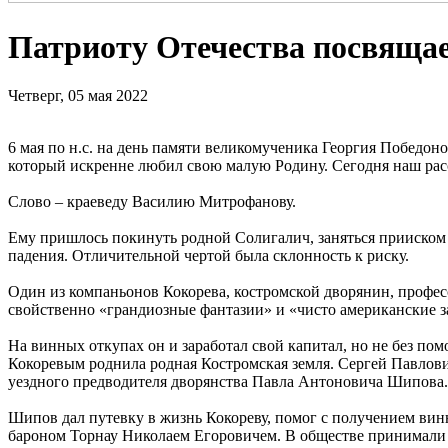
Патриоту Отечества посвяща
Четверг, 05 мая 2022
6 мая по н.с. на день памяти великомученика Георгия Победон
который искренне любил свою малую Родину. Сегодня наш расс
Слово – краеведу Василию Митрофанову.
Ему пришлось покинуть родной Солигалич, заняться прииском у
падения. Отличительной чертой была склонность к риску.
Один из компаньонов Кокорева, костромской дворянин, профе
свойственно «грандиозные фантазии» и «чисто американские з
На винных откупах он и заработал свой капитал, но не без п
Кокоревым роднила родная Костромская земля. Сергей Павлович
уездного предводителя дворянства Павла Антоновича Шипова.
Шипов дал путевку в жизнь Кокореву, помог с получением вин
бароном Торнау Николаем Егоровичем. В обществе принимали 