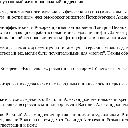
как удачливый железнодорожный подрядчик.
ству осветительного материала - фотогена из кира (минеральна
ета, иностранным членом-корреспондентом Петербургской Акад
 не эффективна, и Кокорев приглашает на завод Дмитрия Иванов
ких-то выдающихся работ в области исследования нефти. За мес
аботка новой технологии очистки фотонафтиля, в нашем пониман
тал давать доход несмотря на то, что цены керосина стали пад
аимствованные, могли быть поучительными для многих". Таким о
кореве: «Вот человек, рожденный оратором! У него есть мысли,
торого имя сделалось у нас народным и пронеслось теперь с ег
же в глухих деревнях о Василии Александровиче толковали крест
ева прошёл всероссийский пленэр имени Василия Александровича
ков. Василий Александрович при жизни помогал художникам. В
шке по Волге на пароходах от Твери до Астрахани. Результатом 
люстрации к нему.