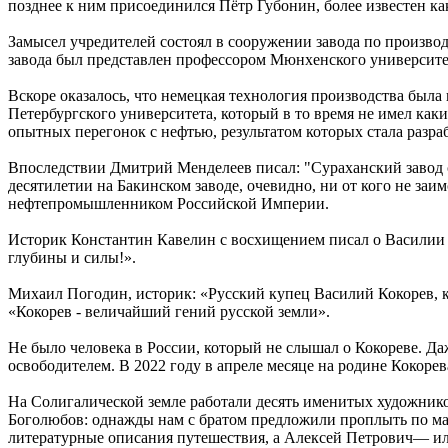
позднее к ним присоединился Пётр Губонин, более известен 
Замысел учредителей состоял в сооружении завода по производ
завода был представлен профессором Мюнхенского университ
Вскоре оказалось, что немецкая технология производства была
Петербургского университета, который в то время не имел ка
опытных перегонок с нефтью, результатом которых стала разр
Впоследствии Дмитрий Менделеев писал: "Сураханский завод с
десятилетии на Бакинском заводе, очевидно, ни от кого не з
нефтепромышленником Российской Империи.
Историк Константин Кавелин с восхищением писал о Василии Ко
глубины и силы!».
Михаил Погодин, историк: «Русский купец Василий Кокорев, ко
«Кокорев - величайший гений русской земли».
Не было человека в России, который не слышал о Кокореве. Да
освободителем. В 2022 году в апреле месяце на родине Кокор
На Солигалической земле работали десять именитых художни
Боголюбов: однажды нам с братом предложили проплыть по мату
литературные описания путешествия, а Алексей Петрович— ил