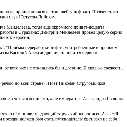
я порода, пропитанная выветрившейся нефтью). Проект этого
емии наук Юстусом Либихом.
ича Менделеева, тогда еще скромного приват-доцента
яц работы в Сураханах Дмитрий Менделеев провел целую серию
ии это керосин.
ать". "Приёмы переработки нефти, употребленные в прошлом
бразом Василий Александрович становится первым
 от которых не отказались бы и древние. И сколько свежести,
о речью по всей стране». Поэт Николай Струговщиков:
ьяне, считая именно его, а не императора Александра II своим
.
от что о нём пишет выдающийся русский живописец Алексей
поездки должен был стать путеводитель: брат взял на себя