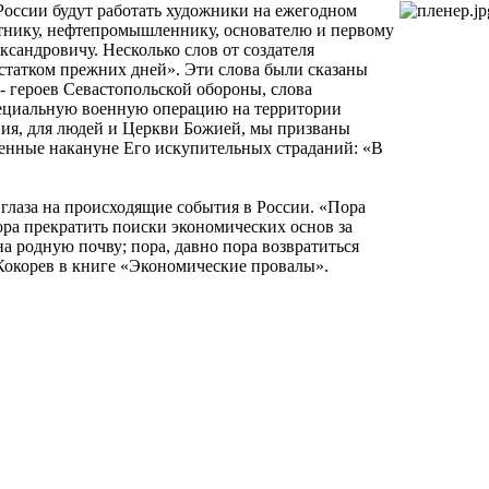
России будут работать художники на ежегодном
тнику, нефтепромышленнику, основателю и первому
андровичу. Несколько слов от создателя
статком прежних дней». Эти слова были сказаны
 героев Севастопольской обороны, слова
пециальную военную операцию на территории
я, для людей и Церкви Божией, мы призваны
сенные накануне Его искупительных страданий: «В
глаза на происходящие события в России. «Пора
ора прекратить поиски экономических основ за
а родную почву; пора, давно пора возвратиться
Кокорев в книге «Экономические провалы».