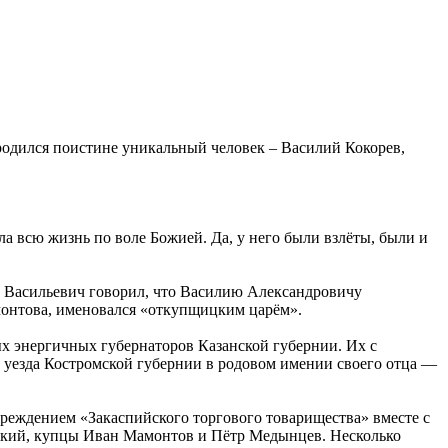
 родился поистине уникальный человек – Василий Кокорев,
ла всю жизнь по воле Божией. Да, у него были взлёты, были и
р Васильевич говорил, что Василию Александровичу
монтова, именовался «откупщицким царём».
ых энергичных губернаторов Казанской губернии. Их с
го уезда Костромской губернии в родовом имении своего отца —
реждением «Закаспийского торгового товарищества» вместе с
ский, купцы Иван Мамонтов и Пётр Медынцев. Несколько