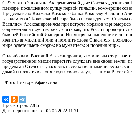
С 23 мая по 3 июня на Академической даче Союза художников 
пленэре, посвященном купцу первой гильдии, коммерции сове
Председателю Волжско-Камского банка Кокореву Василию Алекс
"академички" Кокорева: «И горе было наслажденьем, Святым о
Василием Александровичем при встрече моряков черноморцев -
современны и поучительны, учитывая, что Россия проводит с
бывшей Российской Империи. Несмотря на нынешние испытани
хранить внутренний мир и помнить слова Спасителя, произне
мире будете иметь скорбь; но мужайтесь: Я победил мир».
Спасибо вам, Василий Александрович, что многим открываете 
государственной мысли перестать блуждать вне своей земли, п
пределами Отечества, засорять насильственными пересадками н
домой и познать в своих людях свою силу», — писал Василий 
Фото Виктора Афанасина
Просмотров: 7286
Дата первого показа: 05.05.2022 11:51