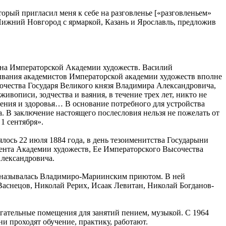
торый пригласил меня к себе на разговленье [«разговленьем»
у Нижний Новгород с ярмаркой, Казань и Ярославль, предложив
лена Императорской Академии художеств. Василий
ывания академистов Императорской академии художеств вполне
очества Государя Великого князя Владимира Александровича,
вописи, зодчества и ваяния, в течение трех лет, никто не
вления и здоровья… В основание потребного для устройства
 В заключение настоящего послесловия нельзя не пожелать от
1 сентября».
лось 22 июля 1884 года, в день тезоименитства Государыни
нта Академии художеств, Ее Императорского Высочества
лександровича.
и называлась Владимиро-Мариинским приютом. В ней
Васнецов, Николай Рерих, Исаак Левитан, Николай Богданов-
гательные помещения для занятий пением, музыкой. С 1964
и проходят обучение, практику, работают.