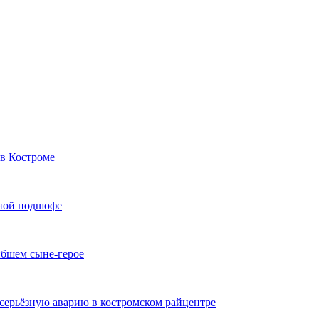
в Костроме
иной подшофе
ибшем сыне-герое
серьёзную аварию в костромском райцентре