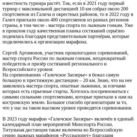
известность турнира растёт. Так, если в 2021 году первый
турнир с максимальной дистанцией 10 км собрал около 200
спортсменов из Галича и окрестных районов, то в 2022 году в
Галич приехали около 400 спортсменов из разных регионов
страны, в том числе - мастера спорта по лыжным гонкам. Уже
в прошлом году качественная планка состязаний серьёзно
поднялась благодаря представительным партнёрам, которые
подключились к организации марафона.
Сергей Артамонов, участник прошлогодних соревнований,
мастер спорта России по лыжным гонкам, неоднократный
победитель и призёр состязаний регионального и
Всероссийского уровня:
На соревнованиях «Галичское Заозерье» я бежал самую
большую и престижную дистанцию – 20 км. Знаю, что на нее
заявлялись мастера спорта, опытные лыжники, за плечами
которых есть серьезные старты. Хотелось посоревноваться с
самыми сильными спортсменами, которые приехали к нам на
костромскую землю. Большое спасибо организаторам за то,
что у нас на таком высоком уровне проводятся соревнования.
В 2023 году марафон «Галичское Заозерье» включён в единый
календарный план мероприятий Минспорта России.
Титульная дистанция также включена во Всероссийскую
серию лыжных марафонов «Руссиалопет» благодаря