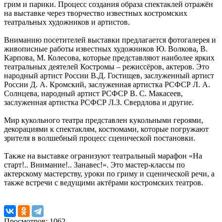
грим и парики. Процесс создания образа спектаклей отражён
на выставке через творчество известных костромских
театральных художников и артистов.
Вниманию посетителей выставки предлагается фотогалерея и
живописные работы известных художников Ю. Волкова, В.
Карпова, М. Колесова, которые представляют наиболее ярких
театральных деятелей Костромы – режиссёров, актеров. Это
народный артист России В.Д. Гостищев, заслуженный артист
России Д. А. Кромский, заслуженная артистка РСФСР Л. А.
Солнцева, народный артист РСФСР В. С. Макасеев,
заслуженная артистка РСФСР Л.З. Свердлова и другие.
Мир кукольного театра представлен кукольными героями,
декорациями к спектаклям, костюмами, которые погружают
зрителя в волшебный процесс сценической постановки.
Также на выставке огранизуют театральный марафон «На
старт!.. Внимание!.. Занавес!». Это мастер-классы по
актерскому мастерству, уроки по гриму и сценической речи, а
также встречи с ведущими актёрами костромских театров.
Просмотров: 1062