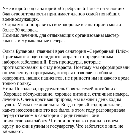
Уже второй год санаторий «Серебряный Плес» на условиях
благотворительности принимает членов семей погибших
военнослужащих.
Отдохнуть и поправить свое здоровье в санатории смогли
более 30 человек.
Помимо лечения, для отдыхающих организованы мастер-
классы и музыкальные вечера.
Ольга Буланова, главный врач санатория «Серебряный Плёс»:
Приезжают люди солидного возраста с определенным
набором заболеваний. Есть процедуры, которые
противопоказаны в силу возраста. Поэтому мы сформировали
определенную программу, которая позволяет в общем
оздоровить наших пациентов, не принести им никакого вреда,
только пользу.
Нина Погодаева, председатель Совета семей погибших:
Хорошее обслуживание, хорошее питание, отличные номера,
лечение. Очень красивая природа, мы каждый день ходим
гулять. Мамы все довольны. Когда первый год приезжали,
как-то неосознанно это все было, в этом году разговаривала
перед отъездом в санаторий с родителями - они
почувствовали заботу. Что они не только нужны в своем
кругу, но они нужны и государству. Что заботятся о них, не
забывают.