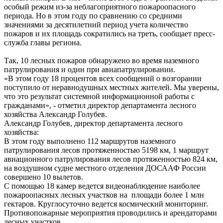
особый режим из-за неблагоприятного пожароопасного
периода. Но в этом году по сравнению со средними
значениями за десятилетний период учета количество
пожаров и их площадь сократились на треть, сообщает пресс-
служба главы региона.
Так, 10 лесных пожаров обнаружено во время наземного
патрулирования и один при авиапатрулировании.
«В этом году 18 процентов всех сообщений о возгорании
поступило от неравнодушных местных жителей. Мы уверены,
что это результат системной информационной работы с
гражданами», - отметил директор департамента лесного
хозяйства Александр Голубев.
Александр Голубев, директор департамента лесного
хозяйства:
В этом году выполнено 112 маршрутов наземного
патрулирования лесов протяженностью 5198 км, 1 маршрут
авиационного патрулирования лесов протяженностью 824 км,
на воздушном судне местного отделения ДОСААФ России
совершено 10 вылетов.
С помощью 18 камер ведется видеонаблюдение наиболее
пожароопасных лесных участков на площади более 1 млн
гектаров. Круглосуточно ведется космический мониторинг.
Противопожарные мероприятия проводились и арендаторами
лесных участков.