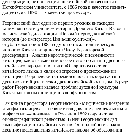
диссертацию, читал лекции по китайской словесности в
Петербургском университете, с 1886 года в качестве приват-
доцента, а с 1890 — в качестве профессора.
Георгиевский был один из первых русских китаеведов,
занимавшихся изучением истории Древнего Китая. В своей
магистерской диссертации «Первый период китайской
истории (до императора Цинь-ши-хуанъ-ди)»,
опубликованной в 1885 году, он описал политическую
историю Китая при династии Чжоу. В докторской
диссертации «Анализ иероглифической письменности
китайцев, как отражающий в себе историю жизни древнего
китайского народа» и в книге «О корневом составе
китайского языка, в связи с вопросом о происхождении
китайцев» Георгиевский стремился показать образ жизни
древних китайцев, истоки древнекитайской культуры. В ряде
работ Георгиевский касался проблем духовной культуры
Китая, моральных принципов конфуцианства.
Так книга профессора Георгиевского «Мифические воззрения
и мифы китайцев» — первое исследование древнекитайской
мифологии — появилась в России в 1892 году и стала
библиографической редкостью. В ней Георгиевский дал
классификацию китайских мифов. Он подробно изложил
древние представления китайского народа об образовании